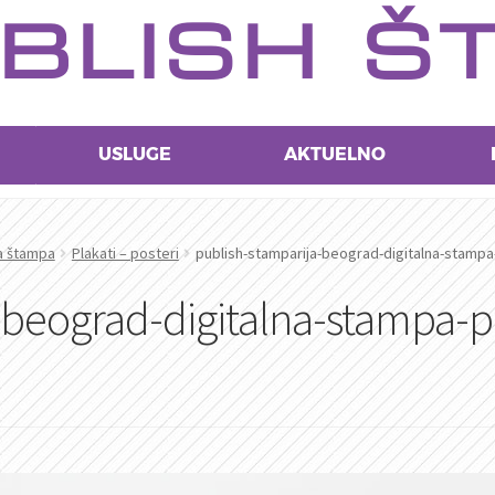
BLISH Š
USLUGE
AKTUELNO
na štampa
Plakati – posteri
publish-stamparija-beograd-digitalna-stampa
-beograd-digitalna-stampa-p