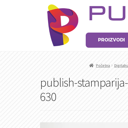
Preskoči
Skoči
PU
na
na
navigaciju
sadržaj
PROIZVODI
Početna
Digital
publish-stamparija
630