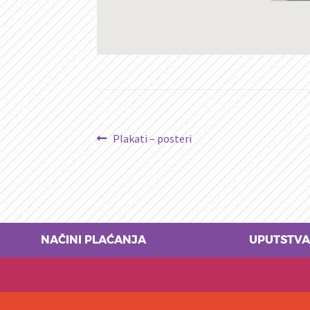
Kretanje
Prethodni
Plakati – posteri
članak:
članka
NAČINI PLAĆANJA
UPUTSTVA