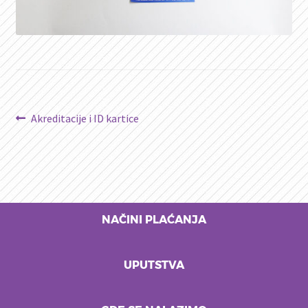
Kretanje
Prethodni
Akreditacije i ID kartice
članak:
članka
NAČINI PLAĆANJA
UPUTSTVA