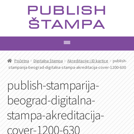
Preskoči
Skoči
PUBLISH
na
na
navigaciju
sadržaj
ŠTAMPA
PROIZVODI
Početna
Digitalna štampa
Akreditacije i ID kartice
publish-
stamparija-beograd-digitalna-stampa-akreditacija-cover-1200-630
USLUGE
publish-stamparija-
AKTUELNO
beograd-digitalna-
KONTAKT
stampa-akreditacija-
PRETRAGA
cover-1200-630