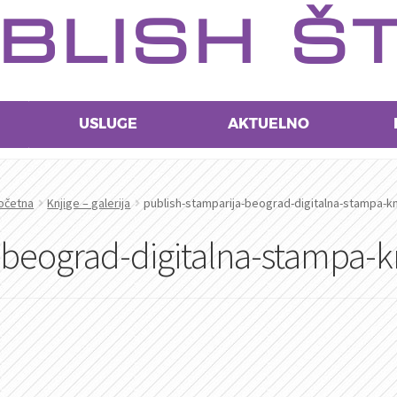
BLISH Š
USLUGE
AKTUELNO
očetna
Knjige – galerija
publish-stamparija-beograd-digitalna-stampa-kn
-beograd-digitalna-stampa-k