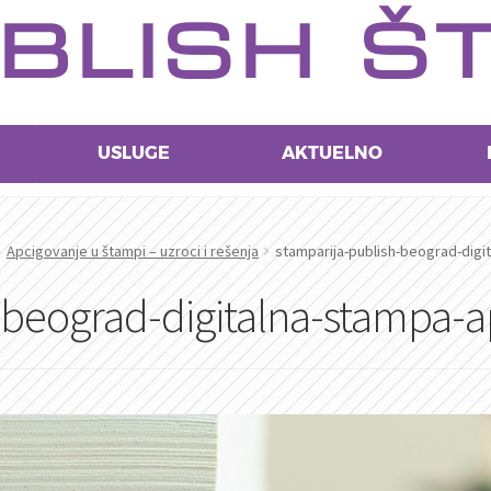
BLISH Š
USLUGE
AKTUELNO
Apcigovanje u štampi – uzroci i rešenja
stamparija-publish-beograd-digi
-beograd-digitalna-stampa-a