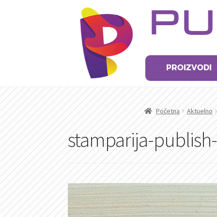
Preskoči
Skoči
PU
na
na
navigaciju
sadržaj
PROIZVODI
Početna
Aktuelno
stamparija-publish