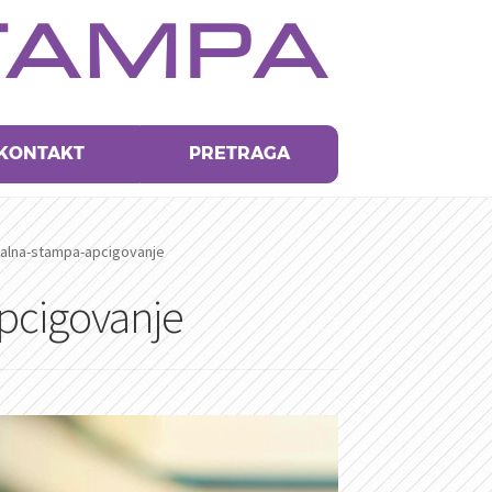
TAMPA
KONTAKT
PRETRAGA
talna-stampa-apcigovanje
pcigovanje