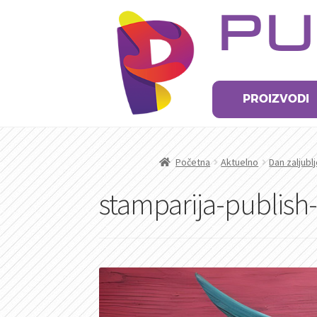
Preskoči
Skoči
PU
na
na
navigaciju
sadržaj
PROIZVODI
Početna
Aktuelno
Dan zaljubl
stamparija-publish