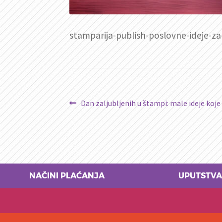
stamparija-publish-poslovne-ideje-za
Kretanje
Prethodni
Dan zaljubljenih u štampi: male ideje koje 
članak:
članka
NAČINI PLAĆANJA
UPUTSTVA