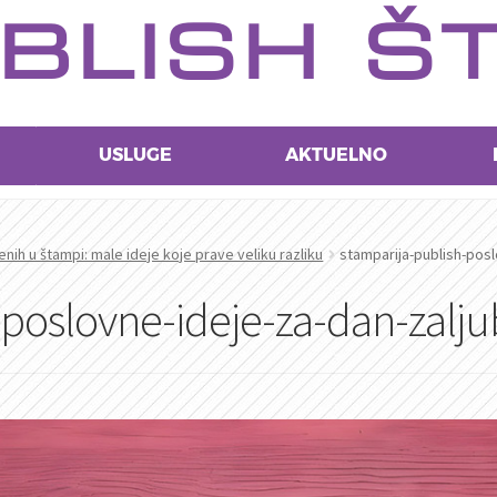
BLISH Š
USLUGE
AKTUELNO
jenih u štampi: male ideje koje prave veliku razliku
stamparija-publish-posl
-poslovne-ideje-za-dan-zalju