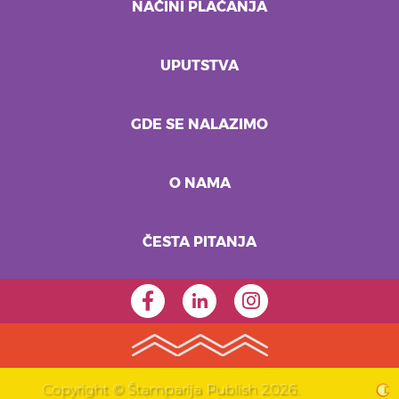
NAČINI PLAĆANJA
UPUTSTVA
GDE SE NALAZIMO
O NAMA
ČESTA PITANJA
Copyright © Štamparija Publish 2026.