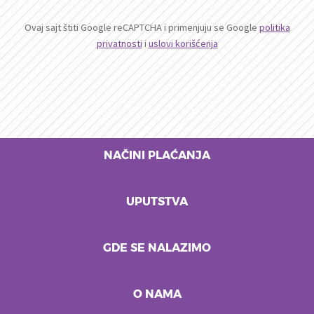
Ovaj sajt štiti Google reCAPTCHA i primenjuju se Google
politika
privatnosti
i
uslovi korišćenja
NAČINI PLAĆANJA
UPUTSTVA
GDE SE NALAZIMO
O NAMA