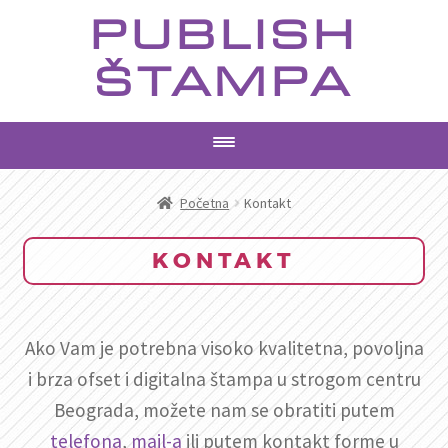
Preskoči
Skoči
PUBLISH
na
na
navigaciju
sadržaj
ŠTAMPA
PROIZVODI
Početna
Kontakt
USLUGE
KONTAKT
AKTUELNO
Ako Vam je potrebna visoko kvalitetna, povoljna
KONTAKT
i brza ofset i digitalna štampa u strogom centru
Beograda, možete nam se obratiti putem
PRETRAGA
telefona
,
mail-a
ili putem kontakt forme u