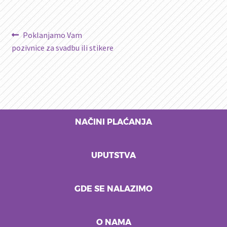
Kretanje
Prethodni
Poklanjamo Vam
članak:
pozivnice za svadbu ili stikere
članka
NAČINI PLAĆANJA
UPUTSTVA
GDE SE NALAZIMO
O NAMA