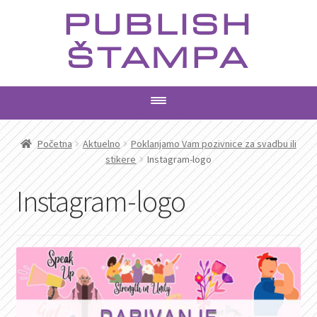
Preskoči
Skoči
PUBLISH
na
na
navigaciju
sadržaj
ŠTAMPA
PROIZVODI
Početna
Aktuelno
Poklanjamo Vam pozivnice za svadbu ili
stikere
Instagram-logo
USLUGE
Instagram-logo
AKTUELNO
KONTAKT
PRETRAGA