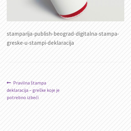
stamparija-publish-beograd-digitalna-stampa-
greske-u-stampi-deklaracija
Kretanje
Prethodni
Pravilna štampa
članak:
deklaracija – greške koje je
članka
potrebno izbeći