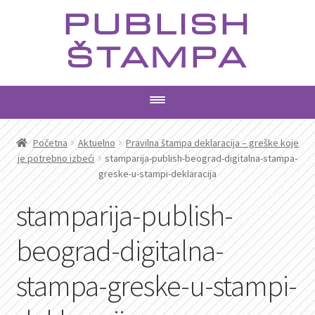
Preskoči
Skoči
PUBLISH
na
na
navigaciju
sadržaj
ŠTAMPA
PROIZVODI
Početna
Aktuelno
Pravilna štampa deklaracija – greške koje
je potrebno izbeći
stamparija-publish-beograd-digitalna-stampa-
greske-u-stampi-deklaracija
USLUGE
stamparija-publish-
AKTUELNO
beograd-digitalna-
KONTAKT
stampa-greske-u-stampi-
PRETRAGA