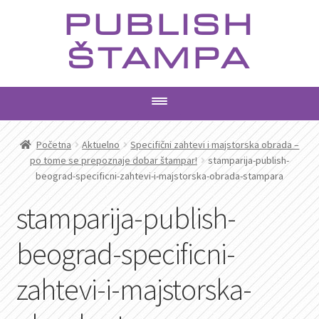
Preskoči
Skoči
PUBLISH
na
na
navigaciju
sadržaj
ŠTAMPA
PROIZVODI
Početna
Aktuelno
Specifični zahtevi i majstorska obrada –
po tome se prepoznaje dobar štampar!
stamparija-publish-
beograd-specificni-zahtevi-i-majstorska-obrada-stampara
USLUGE
stamparija-publish-
AKTUELNO
beograd-specificni-
KONTAKT
zahtevi-i-majstorska-
PRETRAGA