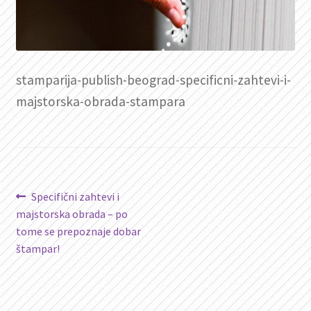
stamparija-publish-beograd-specificni-zahtevi-i-
majstorska-obrada-stampara
Kretanje
Prethodni
Specifični zahtevi i
članak:
majstorska obrada – po
članka
tome se prepoznaje dobar
štampar!