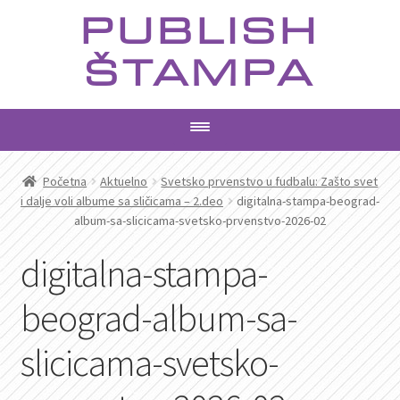
Preskoči
Skoči
PUBLISH
na
na
navigaciju
sadržaj
ŠTAMPA
PROIZVODI
Početna
Aktuelno
Svetsko prvenstvo u fudbalu: Zašto svet
i dalje voli albume sa sličicama – 2.deo
digitalna-stampa-beograd-
album-sa-slicicama-svetsko-prvenstvo-2026-02
USLUGE
digitalna-stampa-
AKTUELNO
beograd-album-sa-
KONTAKT
slicicama-svetsko-
PRETRAGA