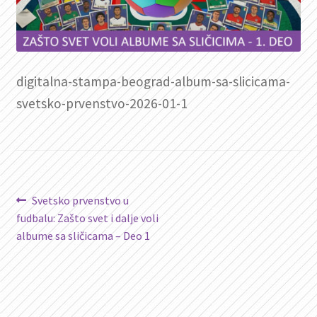
digitalna-stampa-beograd-album-sa-slicicama-
svetsko-prvenstvo-2026-01-1
Kretanje
Prethodni
Svetsko prvenstvo u
članak:
fudbalu: Zašto svet i dalje voli
članka
albume sa sličicama – Deo 1