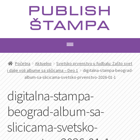
Preskoči
Skoči
PUBLISH
na
na
navigaciju
sadržaj
ŠTAMPA
PROIZVODI
Početna
Aktuelno
Svetsko prvenstvo u fudbalu: Zašto svet
i dalje voli albume sa sličicama – Deo 1
digitalna-stampa-beograd-
album-sa-slicicama-svetsko-prvenstvo-2026-01-1
USLUGE
digitalna-stampa-
AKTUELNO
beograd-album-sa-
KONTAKT
slicicama-svetsko-
PRETRAGA