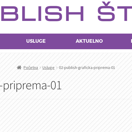
BLISH Š
USLUGE
AKTUELNO
Početna
Usluge
02-publish-graficka-priprema-01
a-priprema-01