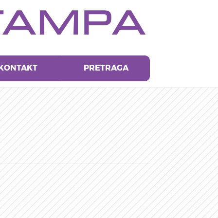
TAMPA
KONTAKT
PRETRAGA