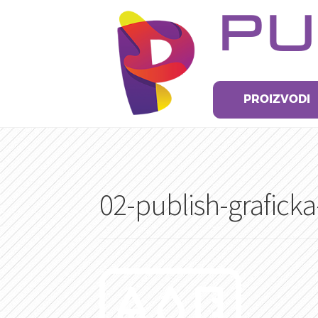
Preskoči
Skoči
PU
na
na
navigaciju
sadržaj
PROIZVODI
02-publish-grafick