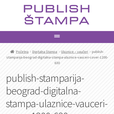
Preskoči
Skoči
PUBLISH
na
na
navigaciju
sadržaj
ŠTAMPA
PROIZVODI
Početna
Digitalna štampa
Ulaznice – vaučeri
publish-
stamparija-beograd-digitalna-stampa-ulaznice-vauceri-cover-1200-
630
USLUGE
publish-stamparija-
AKTUELNO
beograd-digitalna-
KONTAKT
stampa-ulaznice-vauceri-
PRETRAGA