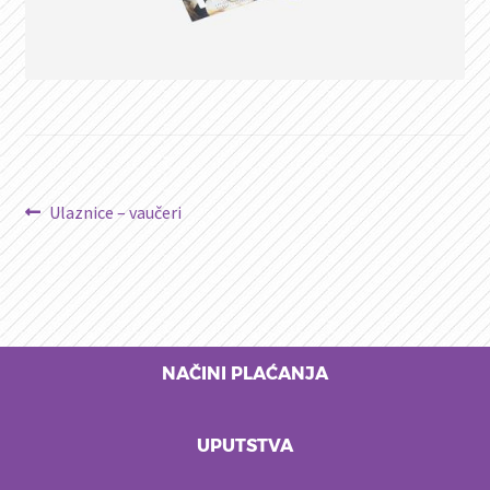
Kretanje
Prethodni
Ulaznice – vaučeri
članak:
članka
NAČINI PLAĆANJA
UPUTSTVA