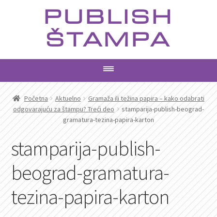
Preskoči
Skoči
PUBLISH
na
na
navigaciju
sadržaj
ŠTAMPA
PROIZVODI
Početna
Aktuelno
Gramaža ili težina papira – kako odabrati
odgovarajuću za štampu? Treći deo
stamparija-publish-beograd-
gramatura-tezina-papira-karton
USLUGE
stamparija-publish-
AKTUELNO
beograd-gramatura-
KONTAKT
tezina-papira-karton
PRETRAGA