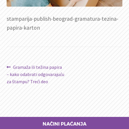
stamparija-publish-beograd-gramatura-tezina-
papira-karton
Kretanje
Prethodni
Gramaža ili težina papira
članak:
– kako odabrati odgovarajuću
članka
za štampu? Treći deo
NAČINI PLAĆANJA