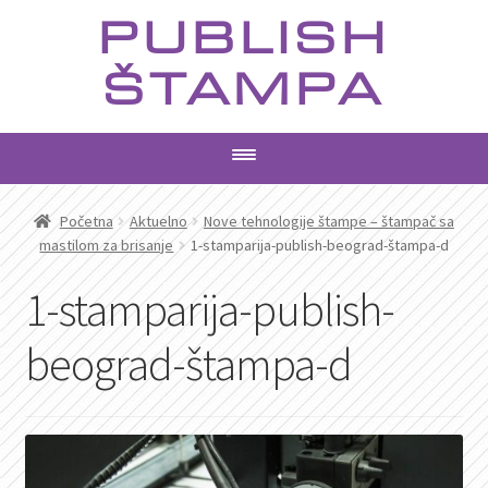
Preskoči
Skoči
PUBLISH
na
na
navigaciju
sadržaj
ŠTAMPA
PROIZVODI
Početna
Aktuelno
Nove tehnologije štampe – štampač sa
mastilom za brisanje
1-stamparija-publish-beograd-štampa-d
USLUGE
1-stamparija-publish-
AKTUELNO
beograd-štampa-d
KONTAKT
PRETRAGA