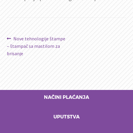
Kretanje
Prethodni
Nove tehnologije štampe
članak:
– štampač sa mastilom za
članka
brisanje
NAČINI PLAĆANJA
UPUTSTVA