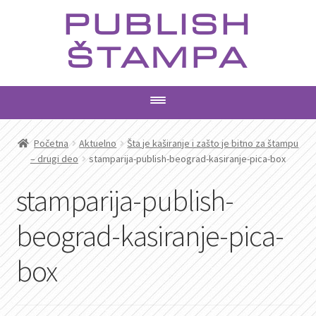
Preskoči
Skoči
PUBLISH
na
na
navigaciju
sadržaj
ŠTAMPA
PROIZVODI
Početna
Aktuelno
Šta je kaširanje i zašto je bitno za štampu
– drugi deo
stamparija-publish-beograd-kasiranje-pica-box
USLUGE
stamparija-publish-
AKTUELNO
beograd-kasiranje-pica-
KONTAKT
box
PRETRAGA