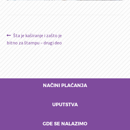
Kretanje
Prethodni
Šta je kaširanje i zašto je
članak:
bitno za štampu – drugi deo
članka
NAČINI PLAĆANJA
UPUTSTVA
GDE SE NALAZIMO