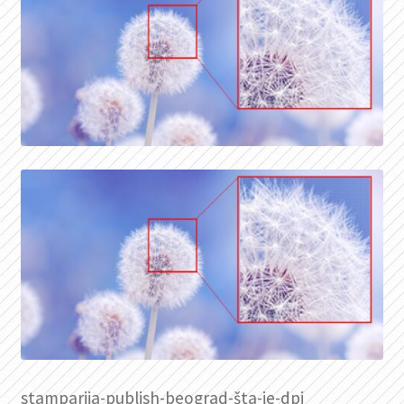
stamparija-publish-beograd-šta-je-dpi