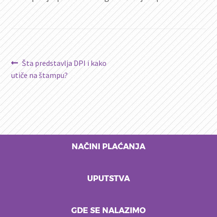
Kretanje
Prethodni
Šta predstavlja DPI i kako
članak:
utiče na štampu?
članka
NAČINI PLAĆANJA
UPUTSTVA
GDE SE NALAZIMO