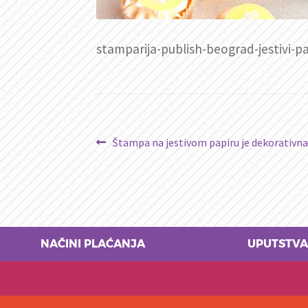
stamparija-publish-beograd-jestivi-p
Kretanje
Prethodni
Štampa na jestivom papiru je dekorativna 
članak:
članka
NAČINI PLAĆANJA
UPUTSTVA