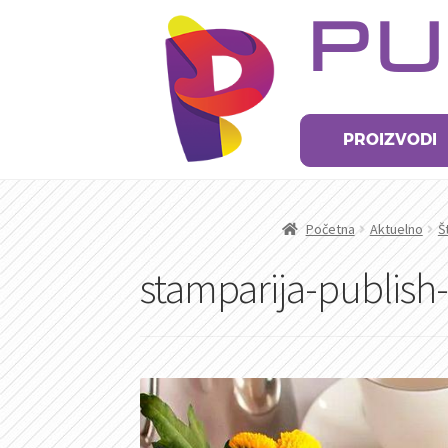
Preskoči
Skoči
PU
na
na
navigaciju
sadržaj
PROIZVODI
Početna
Aktuelno
Š
stamparija-publish