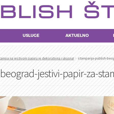
BLISH Š
USLUGE
AKTUELNO
tampa na jestivom papiru je dekorativna i ukusna!
stamparija-publish-beog
-beograd-jestivi-papir-za-st