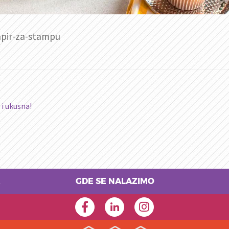
apir-za-stampu
i ukusna!
GDE SE NALAZIMO