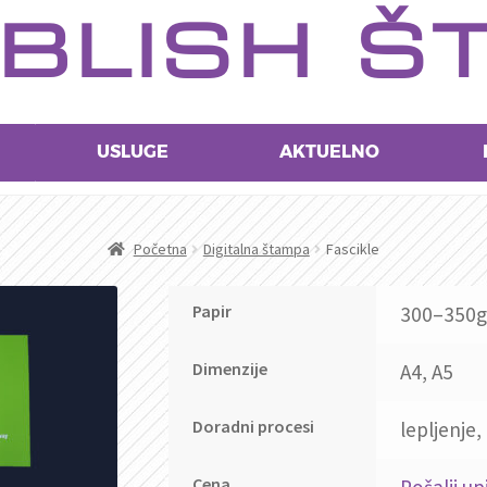
BLISH Š
USLUGE
AKTUELNO
Početna
Digitalna štampa
Fascikle
Papir
300–350g
Dimenzije
A4, A5
Doradni procesi
lepljenje,
Cena
Pošalji up