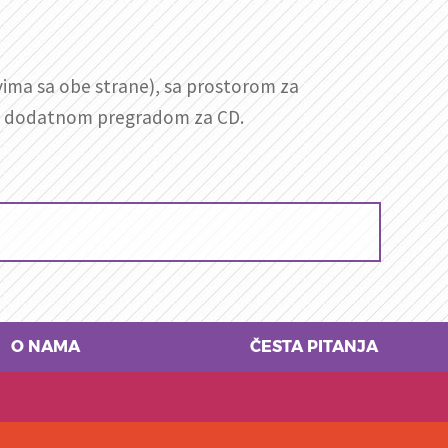
vima sa obe strane), sa prostorom za
a sa dodatnom pregradom za CD.
O NAMA
ČESTA PITANJA