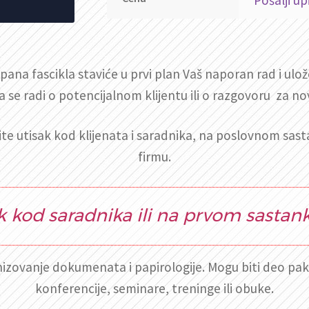
ana fascikla staviće u prvi plan Vaš naporan rad i ulože
a se radi o potencijalnom klijentu ili o razgovoru za 
ite utisak kod klijenata i saradnika, na poslovnom sast
firmu.
k kod saradnika ili na prvom sastank
anizovanje dokumenata i papirologije. Mogu biti deo pa
konferencije, seminare, treninge ili obuke.