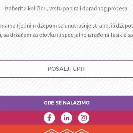
Izaberite količinu, vrstu papira i doradnog procesa.
lapnama (jednim džepom sa unutrašnje strane, ili džepo
i, sa držačem za olovku ili specijalno izrađena fasikl
POŠALJI UPIT
GDE SE NALAZIMO