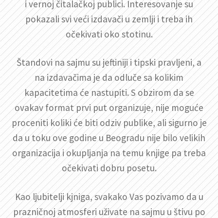
i vernoj čitalačkoj publici. Interesovanje su
pokazali svi veći izdavači u zemlji i treba ih
očekivati oko stotinu.
Štandovi na sajmu su jeftiniji i tipski pravljeni, a
na izdavačima je da odluče sa kolikim
kapacitetima će nastupiti. S obzirom da se
ovakav format prvi put organizuje, nije moguće
proceniti koliki će biti odziv publike, ali sigurno je
da u toku ove godine u Beogradu nije bilo velikih
organizacija i okupljanja na temu knjige pa treba
očekivati dobru posetu.
Kao ljubitelji kjniga, svakako Vas pozivamo da u
prazničnoj atmosferi uživate na sajmu u štivu po