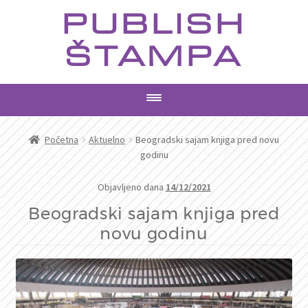
Preskoči
Skoči
PUBLISH
na
na
navigaciju
sadržaj
ŠTAMPA
PROIZVODI
Početna
Aktuelno
Beogradski sajam knjiga pred novu
godinu
USLUGE
Objavljeno dana
14/12/2021
AKTUELNO
Beogradski sajam knjiga pred
novu godinu
KONTAKT
PRETRAGA