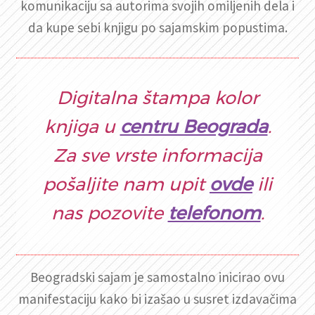
komunikaciju sa autorima svojih omiljenih dela i
da kupe sebi knjigu po sajamskim popustima.
Digitalna štampa kolor
knjiga u
centru Beograda
.
Za sve vrste informacija
pošaljite nam upit
ovde
ili
nas pozovite
telefonom
.
Beogradski sajam je samostalno inicirao ovu
manifestaciju kako bi izašao u susret izdavačima