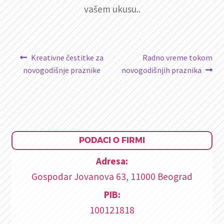
vašem ukusu..
Kretanje
Prethodni
Sledeći
Kreativne čestitke za
Radno vreme tokom
članak:
članak:
novogodišnje praznike
novogodišnjih praznika
članka
PODACI O FIRMI
Adresa:
Gospodar Jovanova 63, 11000 Beograd
PIB:
100121818