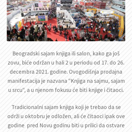
Beogradski sajam knjiga ili salon, kako ga još
zovu, biće održan u hali 2 u periodu od 17. do 26.
decembra 2021. godine. Ovogodišnja prodajna
manifestacija je nazvana “Knjiga na sajmu, sajam
u srcu“, a u njenom fokusu će biti knjige i čitaoci.
Tradicionalni sajam knjiga koji je trebao da se
održi u oktobru je odložen, ali će čitaoci ipak ove
godine pred Novu godinu biti u prilici da ostvare