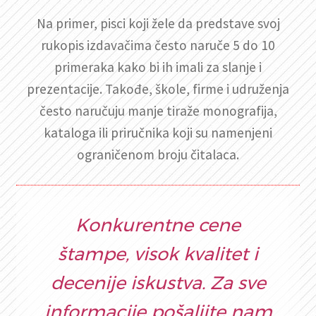
Na primer, pisci koji žele da predstave svoj
rukopis izdavačima često naruče 5 do 10
primeraka kako bi ih imali za slanje i
prezentacije. Takođe, škole, firme i udruženja
često naručuju manje tiraže monografija,
kataloga ili priručnika koji su namenjeni
ograničenom broju čitalaca.
Konkurentne cene
štampe, visok kvalitet i
decenije iskustva. Za sve
informacije pošaljite nam