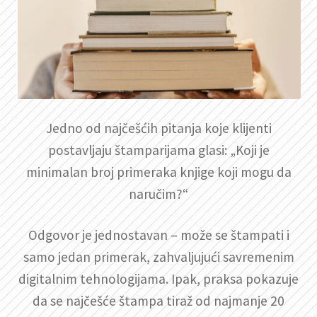
Jedno od najčešćih pitanja koje klijenti
postavljaju štamparijama glasi: „Koji je
minimalan broj primeraka knjige koji mogu da
naručim?“
Odgovor je jednostavan – može se štampati i
samo jedan primerak, zahvaljujući savremenim
digitalnim tehnologijama. Ipak, praksa pokazuje
da se najčešće štampa tiraž od najmanje 20