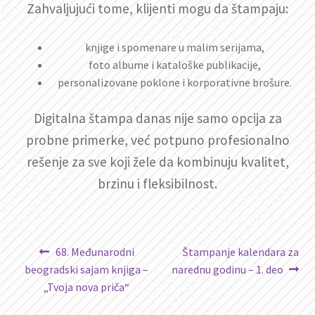
Zahvaljujući tome, klijenti mogu da štampaju:
knjige i spomenare u malim serijama,
foto albume i kataloške publikacije,
personalizovane poklone i korporativne brošure.
Digitalna štampa danas nije samo opcija za
probne primerke, već potpuno profesionalno
rešenje za sve koji žele da kombinuju kvalitet,
brzinu i fleksibilnost.
Kretanje
Prethodni
Sledeći
68. Međunarodni
Štampanje kalendara za
članak:
članak:
beogradski sajam knjiga –
narednu godinu – 1. deo
članka
„Tvoja nova priča“