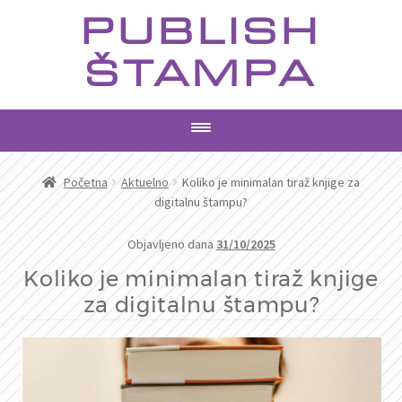
Preskoči
Skoči
PUBLISH
na
na
navigaciju
sadržaj
ŠTAMPA
PROIZVODI
Početna
Aktuelno
Koliko je minimalan tiraž knjige za
digitalnu štampu?
USLUGE
Objavljeno dana
31/10/2025
AKTUELNO
Koliko je minimalan tiraž knjige
za digitalnu štampu?
KONTAKT
PRETRAGA