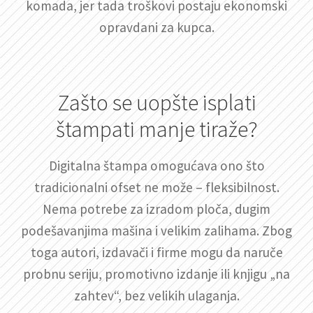
komada, jer tada troškovi postaju ekonomski
opravdani za kupca.
Zašto se uopšte isplati
štampati manje tiraže?
Digitalna štampa omogućava ono što
tradicionalni ofset ne može – fleksibilnost.
Nema potrebe za izradom ploča, dugim
podešavanjima mašina i velikim zalihama. Zbog
toga autori, izdavači i firme mogu da naruče
probnu seriju, promotivno izdanje ili knjigu „na
zahtev“, bez velikih ulaganja.