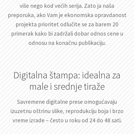
više nego kod većih serija. Zato ja naša
preporuka, ako Vam je ekonomska opravdanost
projekta prioritet odlučite se za barem 20
primerak kako bi zadržali dobar odnos cene u
odnosu na konačnu publikaciju.
Digitalna štampa: idealna za
male i srednje tiraže
Savremene digitalne prese omogućavaju
izuzetnu oštrinu slike, reprodukciju boja i brzo
vreme izrade – često u roku od 24 do 48 sati.