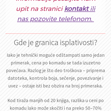
upit na stranici
kontakt
ili
nas pozovite telefonom.
Gde je granica isplativosti?
Iako je tehnički moguće odštampati samo jedan
primerak, cena po komadu se tada izuzetno
povećava. Razlog je što deo troškova – priprema
datoteka, kontrola boja, sečenje, povezivanje i
uvez – ostaje isti bez obzira na broj primeraka.
Kod tiraža manjih od 20 knjiga, razlika u ceni po
komadu lako može skočiti i na preko 50–70%