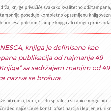
sadržaj knjige privućiće svakako kvalitetno odštampana
štamparija poseduje kompletno opremljenu knjigovezni
 procesa prilikom štampe knjiga ali i drugih proizvoda
UNESCA, knjiga je definisana kao
pana publikacija od najmanje 49
. “Knjiga“ sa sadržajem manjim od 49
ca naziva se brošura.
e biti meki, tvrdi, u vidu spirale, a stranice mogu biti
 deo najčešće se koristi ofset hartija i lepljenje u rikn