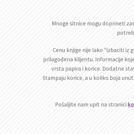
Mnoge sitnice mogu doprineti zani
potreb
Cenu knjige nije lako “izbaciti iz
prilagođena klijentu. Informacije koj
vrsta papira i korice. Dodatne sta
štampaju korice, a u koliko boja unutra
Pošaljite nam upit na stranici
ko