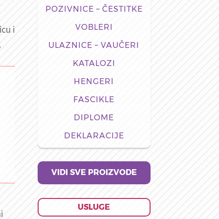
POZIVNICE – ČESTITKE
,
VOBLERI
cu i
.
ULAZNICE – VAUČERI
KATALOZI
HENGERI
FASCIKLE
DIPLOME
DEKLARACIJE
VIDI SVE PROIZVODE
USLUGE
i