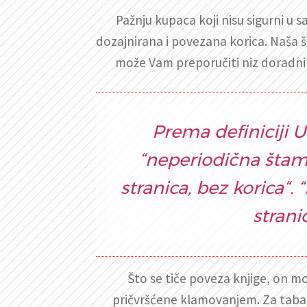
Pažnju kupaca koji nisu sigurni u 
dozajnirana i povezana korica. Naša 
može Vam preporučiti niz doradnih
Prema definiciji 
“neperiodična štam
stranica, bez korica“
strani
Što se tiče poveza knjige, on mož
pričvršćene klamovanjem. Za tabačni