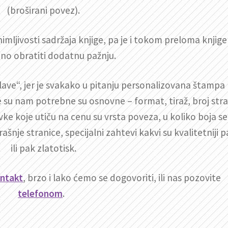
(broširani povez).
mljivosti sadržaja knjige, pa je i tokom preloma knjige
no obratiti dodatnu pažnju.
 glave“, jer je svakako u pitanju personalizovana štampa
e su nam potrebne su osnovne – format, tiraž, broj str
vke koje utiču na cenu su vrsta poveza, u koliko boja se
šnje stranice, specijalni zahtevi kakvi su kvalitetniji p
ili pak zlatotisk.
ntakt
, brzo i lako ćemo se dogovoriti, ili nas pozovite
telefonom
.