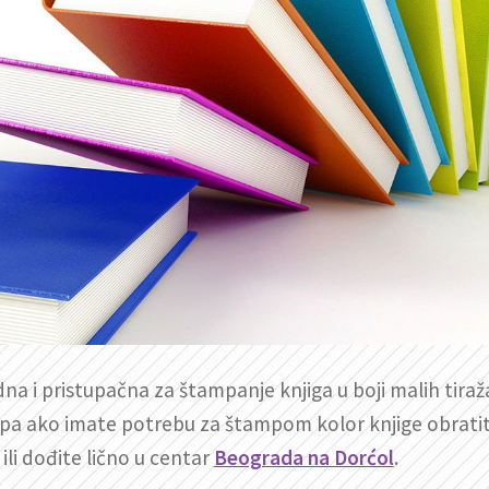
a i pristupačna za štampanje knjiga u boji malih tiraž
u pa ako imate potrebu za štampom kolor knjige obrati
ili dođite lično u centar
Beograda na Dorćol
.