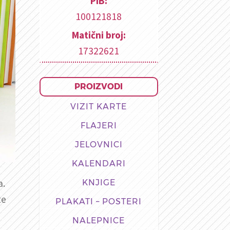
PIB:
100121818
Matični broj:
17322621
PROIZVODI
VIZIT KARTE
FLAJERI
JELOVNICI
KALENDARI
a.
KNJIGE
te
PLAKATI – POSTERI
NALEPNICE