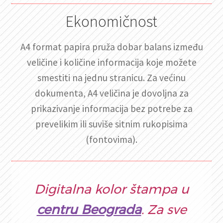
Ekonomičnost
A4 format papira pruža dobar balans između
veličine i količine informacija koje možete
smestiti na jednu stranicu. Za većinu
dokumenta, A4 veličina je dovoljna za
prikazivanje informacija bez potrebe za
prevelikim ili suviše sitnim rukopisima
(fontovima).
Digitalna kolor štampa u
centru Beograda
. Za sve