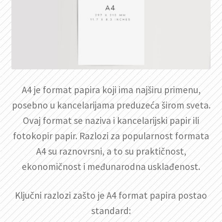
A4 je format papira koji ima najširu primenu,
posebno u kancelarijama preduzeća širom sveta.
Ovaj format se naziva i kancelarijski papir ili
fotokopir papir. Razlozi za popularnost formata
A4 su raznovrsni, a to su praktičnost,
ekonomičnost i međunarodna usklađenost.
Ključni razlozi zašto je A4 format papira postao
standard: