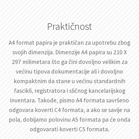
Praktičnost
A4 format papira je praktičan za upotrebu zbog
svojih dimenzija. Dimenzije A4 papira su 210 X
297 milimetara što ga čini dovoljno velikim za
većinu tipova dokumentacije ali i dovoljno
kompaktnim da stane u većinu standardnih
fascikli, registratora i sličnog kancelarijskog
inventara. Takođe, pismo A4 formata savršeno
odgovara koverti C4 formata, a ako se savije na
pola, dobijamo polovinu A5 formata pa će onda
odgovarati koverti C5 formata.