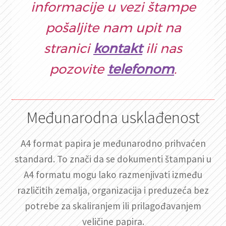
informacije u vezi štampe
pošaljite nam upit na
stranici
kontakt
ili nas
pozovite
telefonom
.
Međunarodna usklađenost
A4 format papira je međunarodno prihvaćen
standard. To znači da se dokumenti štampani u
A4 formatu mogu lako razmenjivati između
različitih zemalja, organizacija i preduzeća bez
potrebe za skaliranjem ili prilagođavanjem
veličine papira.