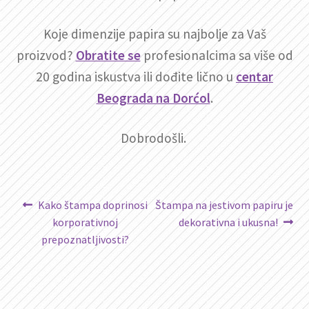
Koje dimenzije papira su najbolje za Vaš
proizvod?
Obratite se
profesionalcima sa više od
20 godina iskustva ili dođite lično u
centar
Beograda na Dorćol
.
Dobrodošli.
Kretanje
Prethodni
Sledeći
Kako štampa doprinosi
Štampa na jestivom papiru je
članak:
članak:
korporativnoj
dekorativna i ukusna!
članka
prepoznatljivosti?