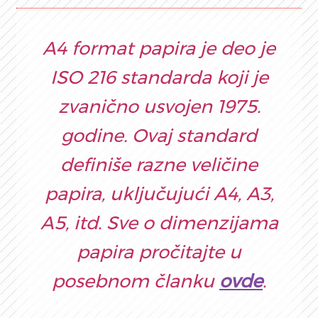
A4 format papira je deo je
ISO 216 standarda koji je
zvanično usvojen 1975.
godine. Ovaj standard
definiše razne veličine
papira, uključujući A4, A3,
A5, itd. Sve o dimenzijama
papira pročitajte u
posebnom članku
ovde
.