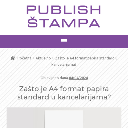
Preskoči
Skoči
PUBLISH
na
na
navigaciju
sadržaj
ŠTAMPA
PROIZVODI
Početna
Aktuelno
Zašto je A4 format papira standard u
kancelarijama?
USLUGE
Objavljeno dana
04/04/2024
AKTUELNO
Zašto je A4 format papira
standard u kancelarijama?
KONTAKT
PRETRAGA