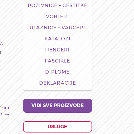
POZIVNICE – ČESTITKE
VOBLERI
ULAZNICE – VAUČERI
KATALOZI
e
.
HENGERI
i
FASCIKLE
DIPLOME
DEKLARACIJE
VIDI SVE PROIZVODE
ičkim
a?
USLUGE