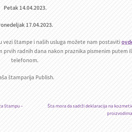
Petak 14.04.2023.
onedeljak 17.04.2023.
u vezi štampe i naših usluga možete nam postaviti
ovd
 prvih radnih dana nakon praznika pismenim putem il
telefonom.
aša štamparija Publish.
Sledeći
 za štampu –
Šta mora da sadrži deklaracija na kozmet
članak:
proizvodim