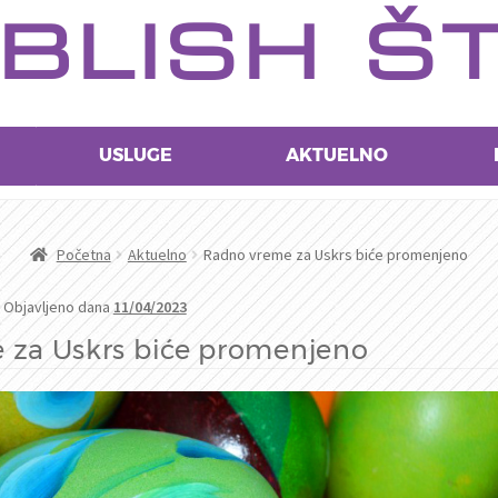
BLISH Š
USLUGE
AKTUELNO
Početna
Aktuelno
Radno vreme za Uskrs biće promenjeno
Objavljeno dana
11/04/2023
 za Uskrs biće promenjeno