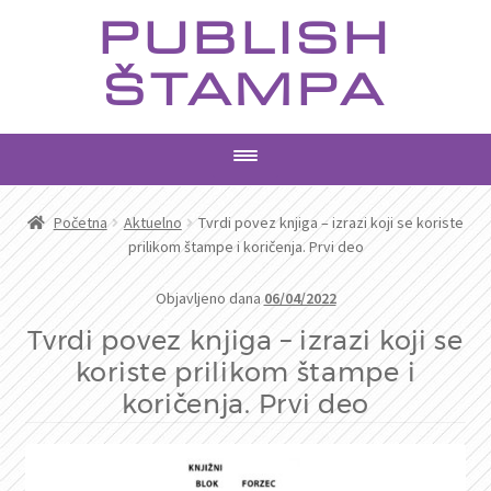
Preskoči
Skoči
PUBLISH
na
na
navigaciju
sadržaj
ŠTAMPA
PROIZVODI
Početna
Aktuelno
Tvrdi povez knjiga – izrazi koji se koriste
prilikom štampe i koričenja. Prvi deo
USLUGE
Objavljeno dana
06/04/2022
AKTUELNO
Tvrdi povez knjiga – izrazi koji se
koriste prilikom štampe i
KONTAKT
koričenja. Prvi deo
PRETRAGA