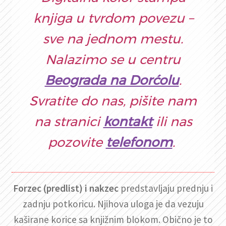
knjiga u tvrdom povezu –
sve na jednom mestu.
Nalazimo se u centru
Beograda na Dorćolu
.
Svratite do nas, pišite nam
na stranici
kontakt
ili nas
pozovite
telefonom
.
Forzec (predlist) i nakzec
predstavljaju prednju i
zadnju potkoricu. Njihova uloga je da vezuju
kaširane korice sa knjižnim blokom. Obično je to