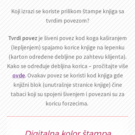
Koji izrazi se koriste prilikom štampe knjiga sa
tvrdim povezom?
Tvrdi povez
je šiveni povez kod koga kaširanjem
(lepljenjem) spajamo korice knjige na lepenku
(karton određene debljine po zahtevu klijenta).
Kako se određuje debljina korica – pročitajte više
ovde
. Ovakav povez se koristi kod knjiga gde
knjižni blok (unutrašnje stranice knjige) čine
tabaci koji su spojeni šivenjem i povezani su za
koricu forzecima.
Digitalna kolor štampa