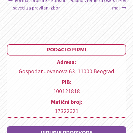
Kretanje
Format brošure – korisni
Radno Vreme za Uskrs i Prvi
članak:
članak:
saveti za pravilan izbor
maj
članka
PODACI O FIRMI
Adresa:
Gospodar Jovanova 63, 11000 Beograd
PIB:
100121818
Matični broj:
17322621
VIDI SVE PROIZVODE