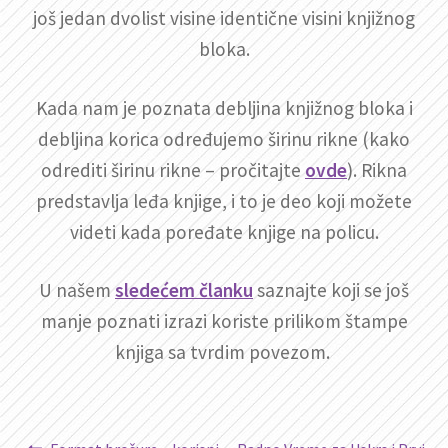
još jedan dvolist visine identične visini knjižnog
bloka.
Kada nam je poznata debljina knjižnog bloka i
debljina korica određujemo širinu rikne (kako
odrediti širinu rikne – pročitajte
ovde
). Rikna
predstavlja leđa knjige, i to je deo koji možete
videti kada poređate knjige na policu.
U našem
sledećem članku
saznajte koji se još
manje poznati izrazi koriste prilikom štampe
knjiga sa tvrdim povezom.
Prethodni
Sledeći