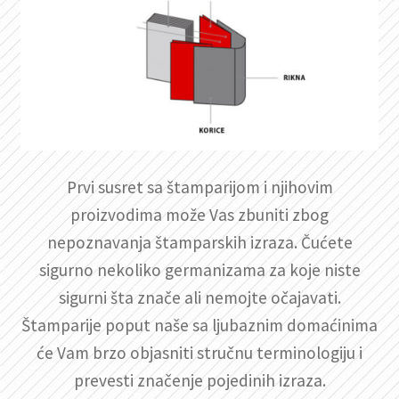
Prvi susret sa štamparijom i njihovim
proizvodima može Vas zbuniti zbog
nepoznavanja štamparskih izraza. Čućete
sigurno nekoliko germanizama za koje niste
sigurni šta znače ali nemojte očajavati.
Štamparije poput naše sa ljubaznim domaćinima
će Vam brzo objasniti stručnu terminologiju i
prevesti značenje pojedinih izraza.