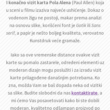
I konačno vizit karta Pola Alena
(Paul Allen) koja
u sceni u filmu izaziva najveće ushićenje. Dokaz o
vodenom žigu ne postoji, makar prema analizi
na osnovu slike, korišćeni font je
Gotik
ili
Sans
serif
, a papir je nešto boljeg kvaliteta, verovatno
Kunstdruk veće gramaže.
Iako sa ove vremenske distance ovakve vizit
karte su pomalo zastarele, određeni elementi uz
moderan dizajn mogu poslužiti i za izradu vizit
karte prilagođene današnjim potrebama. Ko
zna, možda Vam se baš dopada neka od vizitki
sa slike. Budite slobodni da nas
kontaktirate
, a
mi ćemo Vas posavetovati kako bi ste dobili
moderan, kvalitetno odšampan proizvod po