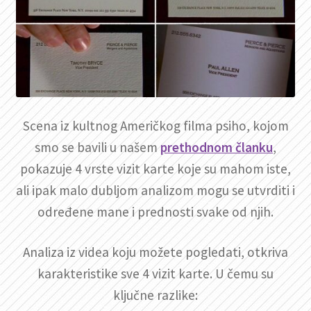
Scena iz kultnog Američkog filma psiho, kojom
smo se bavili u našem
prethodnom članku
,
pokazuje 4 vrste vizit karte koje su mahom iste,
ali ipak malo dubljom analizom mogu se utvrditi i
određene mane i prednosti svake od njih.
Analiza iz videa koju možete pogledati, otkriva
karakteristike sve 4 vizit karte. U čemu su
ključne razlike: