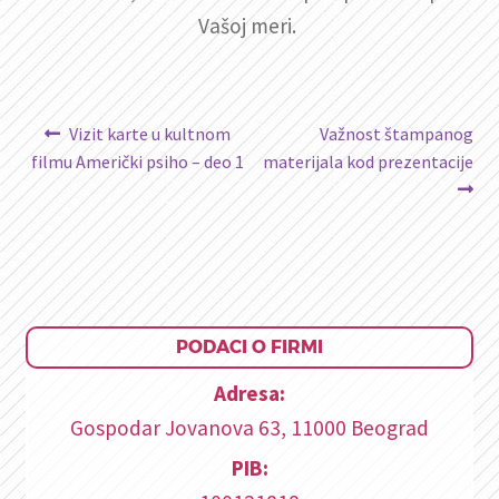
Vašoj meri.
Kretanje
Prethodni
Sledeći
Vizit karte u kultnom
Važnost štampanog
članak:
članak:
filmu Američki psiho – deo 1
materijala kod prezentacije
članka
PODACI O FIRMI
Adresa:
Gospodar Jovanova 63, 11000 Beograd
PIB: