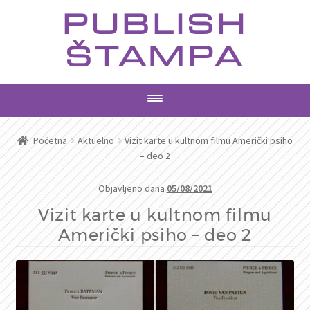
Preskoči
Skoči
PUBLISH
na
na
navigaciju
sadržaj
ŠTAMPA
PROIZVODI
Početna
Aktuelno
Vizit karte u kultnom filmu Američki psiho
– deo 2
USLUGE
Objavljeno dana
05/08/2021
AKTUELNO
Vizit karte u kultnom filmu
Američki psiho – deo 2
KONTAKT
PRETRAGA