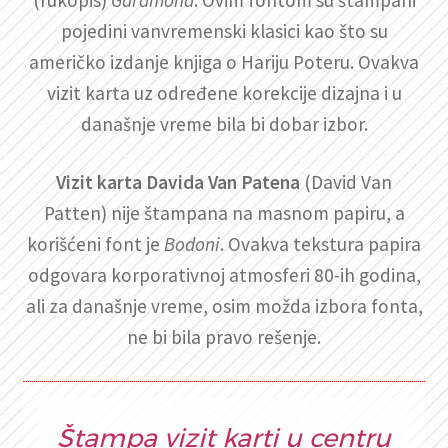
(rukopis)
Garamond
. Ovim fontom su štampani
pojedini vanvremenski klasici kao što su
američko izdanje knjiga o Hariju Poteru. Ovakva
vizit karta uz određene korekcije dizajna i u
današnje vreme bila bi dobar izbor.
Vizit karta Davida Van Patena
(David Van
Patten) nije štampana na masnom papiru, a
korišćeni font je
Bodoni
. Ovakva tekstura papira
odgovara korporativnoj atmosferi 80-ih godina,
ali za današnje vreme, osim možda izbora fonta,
ne bi bila pravo rešenje.
Štampa vizit karti u centru