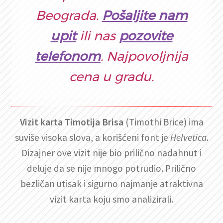
Beograda.
Pošaljite nam
upit
ili nas
pozovite
telefonom
. Najpovoljnija
cena u gradu.
Vizit karta Timotija Brisa
(Timothi Brice) ima
suviše visoka slova, a korišćeni font je
Helvetica
.
Dizajner ove vizit nije bio prilično nadahnut i
deluje da se nije mnogo potrudio. Prilično
bezličan utisak i sigurno najmanje atraktivna
vizit karta koju smo analizirali.