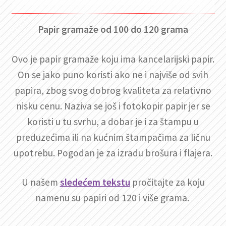
Papir gramaže od 100 do 120 grama
Ovo je papir gramaže koju ima kancelarijski papir.
On se jako puno koristi ako ne i najviše od svih
papira, zbog svog dobrog kvaliteta za relativno
nisku cenu. Naziva se još i fotokopir papir jer se
koristi u tu svrhu, a dobar je i za štampu u
preduzećima ili na kućnim štampačima za ličnu
upotrebu. Pogodan je za izradu brošura i flajera.
U našem
sledećem tekstu
pročitajte za koju
namenu su papiri od 120 i više grama.