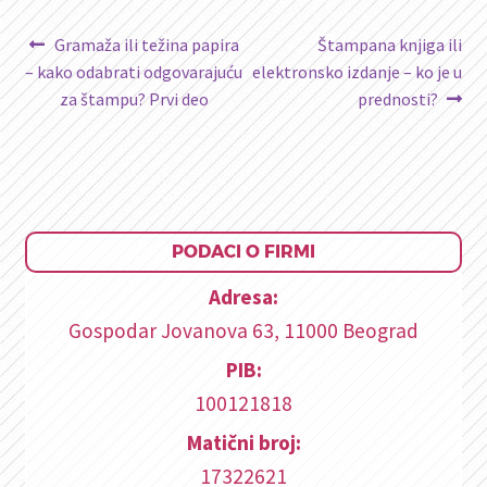
Kretanje
Prethodni
Sledeći
Gramaža ili težina papira
Štampana knjiga ili
članak:
članak:
– kako odabrati odgovarajuću
elektronsko izdanje – ko je u
članka
za štampu? Prvi deo
prednosti?
PODACI O FIRMI
Adresa:
Gospodar Jovanova 63, 11000 Beograd
PIB:
100121818
Matični broj:
17322621