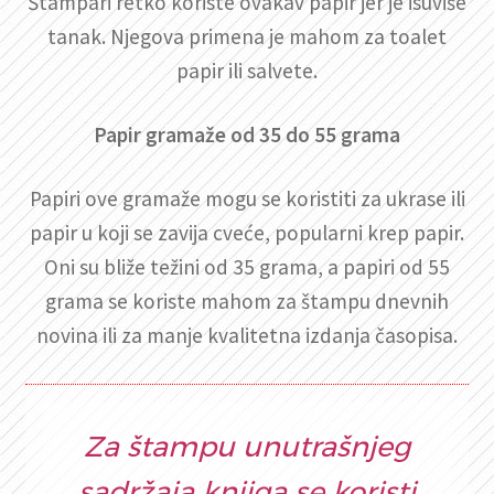
Štampari retko koriste ovakav papir jer je isuviše
tanak. Njegova primena je mahom za toalet
papir ili salvete.
Papir gramaže od 35 do 55 grama
Papiri ove gramaže mogu se koristiti za ukrase ili
papir u koji se zavija cveće, popularni krep papir.
Oni su bliže težini od 35 grama, a papiri od 55
grama se koriste mahom za štampu dnevnih
novina ili za manje kvalitetna izdanja časopisa.
Za štampu unutrašnjeg
sadržaja knjiga se koristi