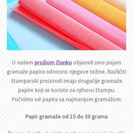
U našem
prošlom članku
objasnili smo pojam
gramaže papira odnosno njegove težine. Različiti
štamparski proizvodi imaju drugačije gramaže
papire koji se koriste za njihovu štampu.
Počnimo od papira sa najmanjom gramažom:
Papir gramaže od 15 do 30 grama