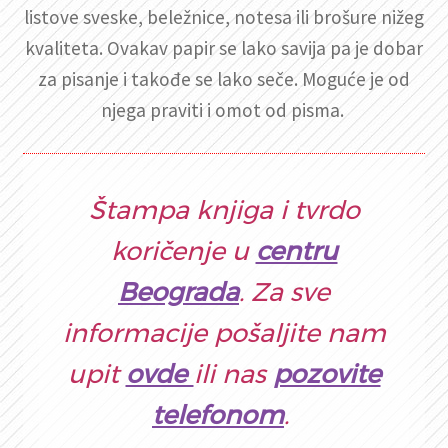
listove sveske, beležnice, notesa ili brošure nižeg
kvaliteta. Ovakav papir se lako savija pa je dobar
za pisanje i takođe se lako seče. Moguće je od
njega praviti i omot od pisma.
Štampa knjiga i tvrdo
koričenje u
centru
Beograda
. Za sve
informacije pošaljite nam
upit
ovde
ili nas
pozovite
telefonom
.