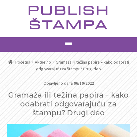
Preskoči
Skoči
PUBLISH
na
na
navigaciju
sadržaj
ŠTAMPA
PROIZVODI
Početna
Aktuelno
Gramaža ili težina papira – kako odabrati
odgovarajuću za štampu? Drugi deo
USLUGE
Objavljeno dana
06/10/2022
AKTUELNO
Gramaža ili težina papira – kako
odabrati odgovarajuću za
KONTAKT
štampu? Drugi deo
PRETRAGA